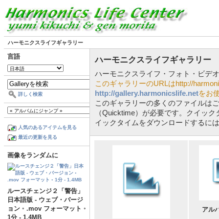
ハーモニクスライフギャラリー
言語
ハーモニクスライフギャラリー
ハーモニクスライフ・フォト・ビデ
このギャラリーのURLはhttp://harmonicslif
http://gallery.harmonicslife.net
をお
詳しく検索
このギャラリーの多くのファイルは
（Quicktime）が必要です。クイ
イックタイムをダウンロードするに
人気のあるアイテムを見る
最近の更新を見る
画像をランダムに
ルースチェンジ２「警告」
日本語版 - ウェブ・バージ
ョン ◦ .mov フォーマット ◦
アルバ
1分 - 1.4MB