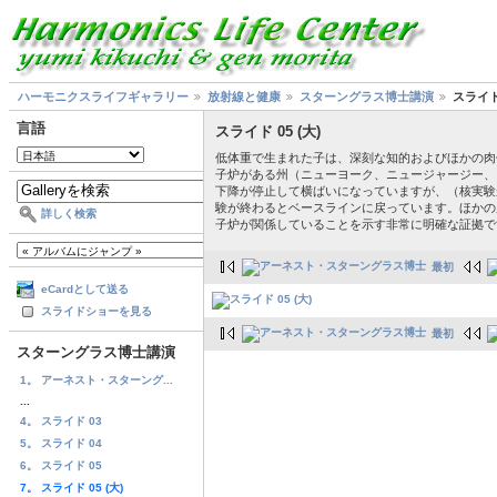
ハーモニクスライフギャラリー
放射線と健康
スターングラス博士講演
スライド 
言語
スライド 05 (大)
低体重で生まれた子は、深刻な知的およびほかの肉
子炉がある州（ニューヨーク、ニュージャージー、
下降が停止して横ばいになっていますが、（核実験
験が終わるとベースラインに戻っています。ほかの
詳しく検索
子炉が関係していることを示す非常に明確な証拠で
最初
eCardとして送る
スライドショーを見る
最初
スターングラス博士講演
1。 アーネスト・スターング...
...
4。 スライド 03
5。 スライド 04
6。 スライド 05
7。 スライド 05 (大)