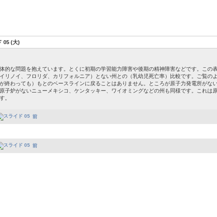
05 (大)
体的な問題を抱えています。とくに初期の学習能力障害や後期の精神障害などです。この
イリノイ、フロリダ、カリフォルニア）とない州との（乳幼児死亡率）比較です。ご覧の
が終わっても）もとのベースラインに戻ることはありません。ところが原子力発電所がな
原子炉がないニューメキシコ、ケンタッキー、ワイオミングなどの州も同様です。これは
す。
前
前