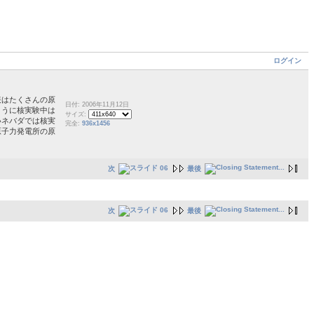
ログイン
表はたくさんの原
日付: 2006年11月12日
ように核実験中は
サイズ:
いネバダでは核実
完全:
936x1456
原子力発電所の原
次
最後
次
最後