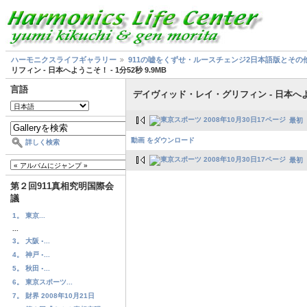
ハーモニクスライフギャラリー
911の嘘をくずせ・ルースチェンジ2日本語版とその
リフィン - 日本へようこそ！ - 1分52秒 9.9MB
言語
デイヴィッド・レイ・グリフィン - 日本へようこ
最初
動画 をダウンロード
詳しく検索
最初
第２回911真相究明国際会
議
1。 東京...
...
3。 大阪 ◦...
4。 神戸 ◦...
5。 秋田 ◦...
6。 東京スポーツ...
7。 財界 2008年10月21日