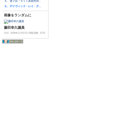
8。 第２回『９１１真相究明...
9。 デイヴィッド・レイ・グ...
画像をランダムに
藤田幸久議員
日付: 2008年11月07日
閲覧回数: 3278