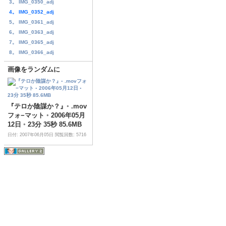
3。 IMG_0350_adj
4。 IMG_0352_adj
5。 IMG_0361_adj
6。 IMG_0363_adj
7。 IMG_0365_adj
8。 IMG_0366_adj
画像をランダムに
『テロか陰謀か？』◦ .mov
フォ−マット ◦ 2006年05月
12日 ◦ 23分 35秒 85.6MB
日付: 2007年06月05日
閲覧回数: 5716