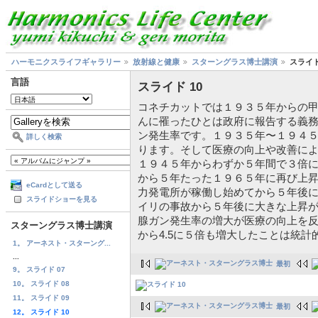
ハーモニクスライフギャラリー
放射線と健康
スターングラス博士講演
スライド
言語
スライド 10
コネチカットでは１９３５年からの
んに罹ったひとは政府に報告する義
ン発生率です。１９３５年〜１９４
詳しく検索
ります。そして医療の向上や改善に
１９４５年からわずか５年間で３倍
から５年たった１９６５年に再び上
eCardとして送る
力発電所が稼働し始めてから５年後
スライドショーを見る
イリの事故から５年後に大きな上昇
腺ガン発生率の増大が医療の向上を反
スターングラス博士講演
から4.5に５倍も増大したことは統
1。 アーネスト・スターング...
...
最初
9。 スライド 07
10。 スライド 08
11。 スライド 09
最初
12。 スライド 10