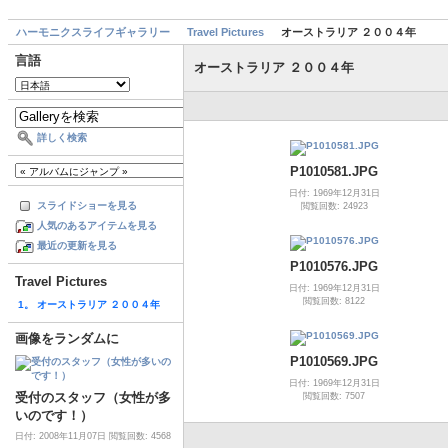
ハーモニクスライフギャラリー
Travel Pictures
オーストラリア ２００４年
言語
オーストラリア ２００４年
詳しく検索
P1010581.JPG
日付: 1969年12月31日
スライドショーを見る
閲覧回数: 24923
人気のあるアイテムを見る
最近の更新を見る
P1010576.JPG
Travel Pictures
日付: 1969年12月31日
閲覧回数: 8122
1。 オーストラリア ２００４年
画像をランダムに
P1010569.JPG
日付: 1969年12月31日
受付のスタッフ（女性が多
閲覧回数: 7507
いのです！）
日付: 2008年11月07日
閲覧回数: 4568