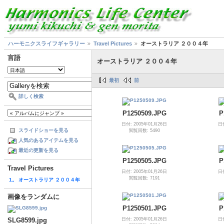
ハーモニクスライフギャラリー
Travel Pictures
オーストラリア ２００４年
言語
オーストラリア ２００４年
最初
前
詳しく検索
P1250509.JPG
P
日付: 2005年01月26日
日
スライドショーを見る
閲覧回数: 5490
人気のあるアイテムを見る
最近の更新を見る
P1250505.JPG
P
Travel Pictures
日付: 2005年01月26日
日
閲覧回数: 7191
1。 オーストラリア ２００４年
画像をランダムに
P1250501.JPG
P
日付: 2005年01月26日
日
SLG8599.jpg