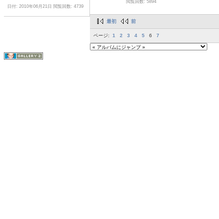
閲覧回数: 5894
日付: 2010年06月21日
閲覧回数: 4739
最初
前
ページ:
1
2
3
4
5
6
7