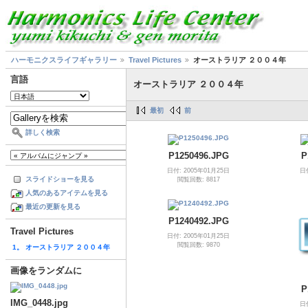
ハーモニクスライフギャラリー
Travel Pictures
オーストラリア ２００４年
言語
オーストラリア ２００４年
最初
前
詳しく検索
P1250496.JPG
P
日付: 2005年01月25日
日
スライドショーを見る
閲覧回数: 8817
人気のあるアイテムを見る
最近の更新を見る
P1240492.JPG
Travel Pictures
日付: 2005年01月25日
閲覧回数: 9870
1。 オーストラリア ２００４年
画像をランダムに
P
IMG_0448.jpg
日