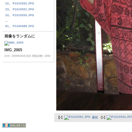
22。 P1010552.JPG
23。 P1010551.JPG
24。 P1010550.JPG
...
81。 P1240488.JPG
画像をランダムに
IMG_2065
日付: 2009年09月18日
閲覧回数: 4360
最初