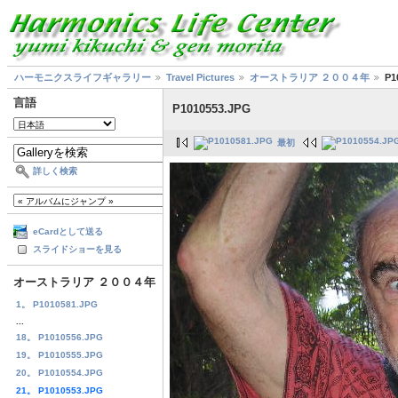
ハーモニクスライフギャラリー
Travel Pictures
オーストラリア ２００４年
P1
言語
P1010553.JPG
最初
詳しく検索
eCardとして送る
スライドショーを見る
オーストラリア ２００４年
1。 P1010581.JPG
...
18。 P1010556.JPG
19。 P1010555.JPG
20。 P1010554.JPG
21。 P1010553.JPG