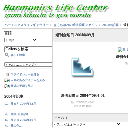
ハーモニクスライフギャラリー
きくちゆみの報道記事ファイル
2004年記事
週
言語
週刊金曜日 2004年09月
詳しく検索
週刊金曜
日
スライドショーを見る
人気のあるアイテムを見る
最近の更新を見る
週刊金曜日 2004年09月 01
2004年記事
日付: 2007年05月06日
1。 種まき 2004年12月
閲覧回数: 4818
...
4。 熊本日日新聞...
ページ:
1
5。 種まき 2004年10月
6。 風の色...