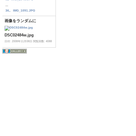
...
36。 IMG_1091.JPG
画像をランダムに
DSC02484w.jpg
日付: 2008年11月08日
閲覧回数: 4088