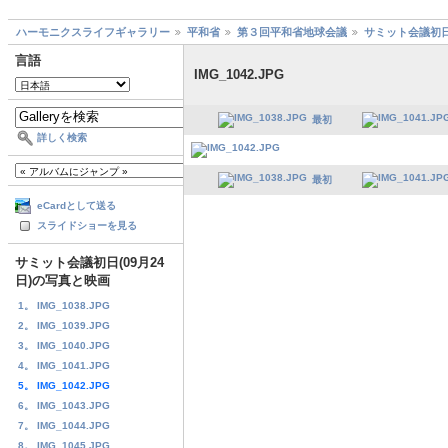
ハーモニクスライフギャラリー
平和省
第３回平和省地球会議
サミット会議初日
言語
IMG_1042.JPG
最初
詳しく検索
最初
eCardとして送る
スライドショーを見る
サミット会議初日(09月24
日)の写真と映画
1。 IMG_1038.JPG
2。 IMG_1039.JPG
3。 IMG_1040.JPG
4。 IMG_1041.JPG
5。 IMG_1042.JPG
6。 IMG_1043.JPG
7。 IMG_1044.JPG
8。 IMG_1045.JPG