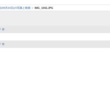
(09月24日)の写真と映画
IMG_1042.JPG
前
前