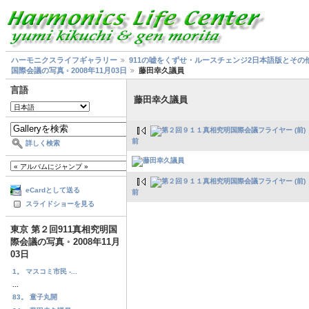
ハーモニクスライフギャラリー
911の嘘をくずせ・ルースチェンジ2日本語版とその
国際会議の写真 ◦ 2008年11月03日
藤田幸久議員
言語
藤田幸久議員
前
詳しく検索
eCardとして送る
前
スライドショーを見る
東京 第２回911真相究明国
際会議の写真 ◦ 2008年11月
03日
1。 マスコミ市民 -...
...
83。 童子丸開