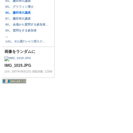
84。 藤田幸久議員
85。 グリフィン博士
86。 藤田幸久議員
87。 藤田幸久議員
88。 会場から質問する参加者...
89。 質問をする参加者
...
143。 911黒Tシャツ用スク...
画像をランダムに
IMG_1019.JPG
日付: 2007年09月22日
閲覧回数: 12309