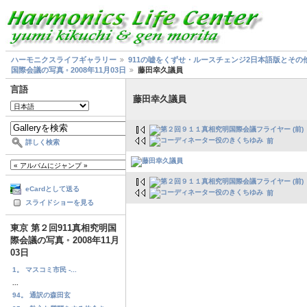
ハーモニクスライフギャラリー
911の嘘をくずせ・ルースチェンジ2日本語版とその
国際会議の写真 ◦ 2008年11月03日
藤田幸久議員
言語
藤田幸久議員
前
詳しく検索
eCardとして送る
前
スライドショーを見る
東京 第２回911真相究明国
際会議の写真 ◦ 2008年11月
03日
1。 マスコミ市民 -...
...
94。 通訳の森田玄