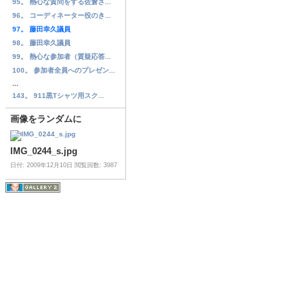
95。 熱心な質問をする佐倉さ...
96。 コーディネーター役のき...
97。 藤田幸久議員
98。 藤田幸久議員
99。 熱心な参加者（質疑応答...
100。 参加者全員へのプレゼン...
...
143。 911黒Tシャツ用スク...
画像をランダムに
IMG_0244_s.jpg
日付: 2009年12月10日
閲覧回数: 3987