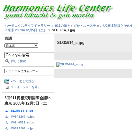
ハーモニクスライフギャラリー
911の嘘をくずせ・ルースチェンジ2日本語版とその
in東京 2009年12月5日（土）
SLG5614_s.jpg
言語
SLG5614_s.jpg
詳しく検索
eCardとして送る
スライドショーを見る
3回911真相究明国際会議in
東京 2009年12月5日（土）
1。 SLG5614_s.jpg
2。 IMGP2267_s.jpg
3。 IMG_0522_s.jpg
4。 IMGP2268_s.jpg