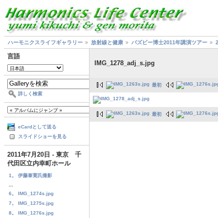
ハーモニクスライフギャラリー
放射線と健康
バズビー博士2011年講演ツアー
言語
IMG_1278_adj_s.jpg
最初
詳しく検索
最初
eCardとして送る
スライドショーを見る
2011年7月20日 - 東京 千
代田区立内幸町ホール
1。 伊藤泰寛氏撮影
...
6。 IMG_1274s.jpg
7。 IMG_1275s.jpg
8。 IMG_1276s.jpg