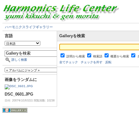
ハーモニクスライフギャラリー
言語
Galleryを検索
説明から検索
検索語
概要から検索
詳しく検索
全てチェック
チェックを外す
反転
画像をランダムに
DSC_0601.JPG
日付: 2007年10月02日
閲覧回数: 10238