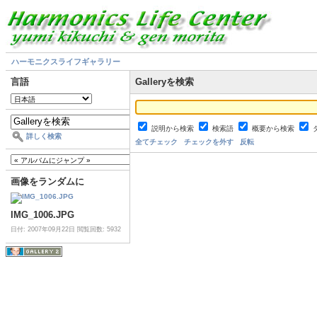
ハーモニクスライフギャラリー
言語
Galleryを検索
説明から検索
検索語
概要から検索
詳しく検索
全てチェック
チェックを外す
反転
画像をランダムに
IMG_1006.JPG
日付: 2007年09月22日
閲覧回数: 5932