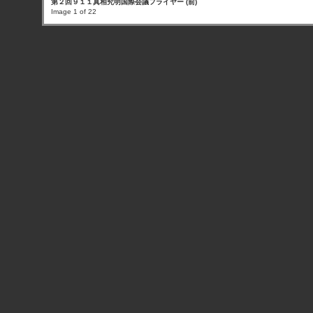
第２回９１１真相究明国際会議フライヤー (前)
Image 1 of 22