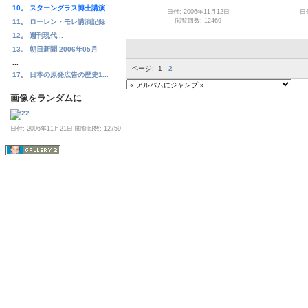
10。 スターングラス博士講演
日付: 2006年11月12日
日
閲覧回数: 12469
11。 ローレン・モレ講演記録
12。 週刊現代...
13。 朝日新聞 2006年05月
...
ページ:
1
2
17。 日本の原発広告の歴史1...
画像をランダムに
日付: 2006年11月21日
閲覧回数: 12759