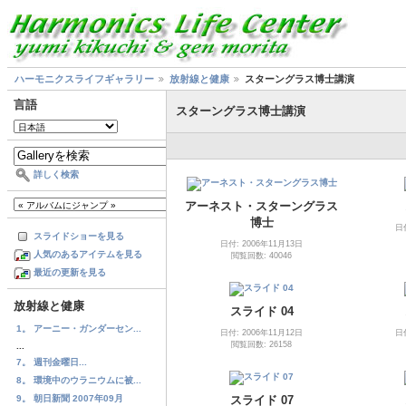
ハーモニクスライフギャラリー
放射線と健康
スターングラス博士講演
言語
スターングラス博士講演
詳しく検索
アーネスト・スターングラス
博士
日
スライドショーを見る
日付: 2006年11月13日
人気のあるアイテムを見る
閲覧回数: 40046
最近の更新を見る
放射線と健康
スライド 04
1。 アーニー・ガンダーセン...
日付: 2006年11月12日
日
閲覧回数: 26158
...
7。 週刊金曜日...
8。 環境中のウラニウムに被...
スライド 07
9。 朝日新聞 2007年09月